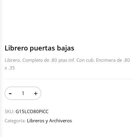
Librero puertas bajas
Librero. Completo de .80 ptas inf. Con cub. Encimera de .80
x .35
-
+
SKU:
G15LCO80PICC
Categoría:
Libreros y Archiveros