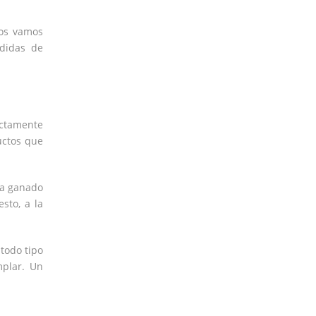
tos vamos
edidas de
ectamente
uctos que
ha ganado
sto, a la
 todo tipo
mplar. Un