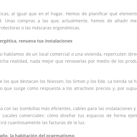
ticas, al igual que en el hogar. Hemos de planificar qué elemen
dad. Unas compras a las que, actualmente, hemos de añadir m
protectoras o las máscaras ergonómicas.
ergética, renueva tus instalaciones
 si hablamos de un local comercial o una vivienda, repercuten dir
icha realidad, nada mejor que renovarlas por medio de los prod
e los que destacan los Niessen, los Simon y los Ede. La tienda se 
 que surge como respuesta a los atractivos precios y, por supue
 con las bombillas más eficientes, cables para las instalaciones y
. Locales comerciales: cómo diseñar tus espacios de forma eje
irá cuantiosamente las facturas de la luz.
baño, la habitación del pragmatismo