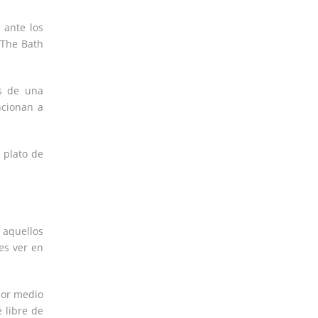
 ante los
 The Bath
os de una
ncionan a
 plato de
 aquellos
es ver en
por medio
 libre de