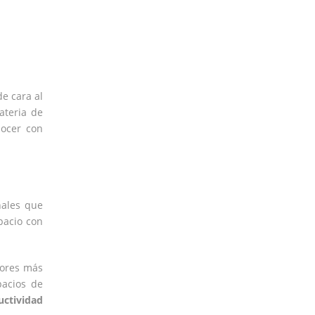
e cara al
ateria de
nocer con
nales que
pacio con
dores más
pacios de
uctividad