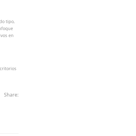
do tipo,
enfoque
ivos en
ritorios
Share: