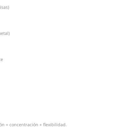
isas)
etal)
te
n + concentración + flexibilidad.