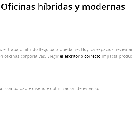
| Oficinas híbridas y modernas
, el trabajo híbrido llegó para quedarse. Hoy los espacios necesita
en oficinas corporativas. Elegir
el escritorio correcto
impacta produc
rar comodidad + diseño + optimización de espacio.