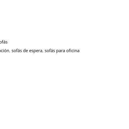
Sofás
pción
,
sofás de espera
,
sofás para oficina